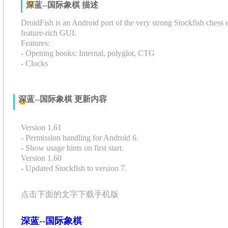
深蓝--国际象棋 描述
DroidFish is an Android port of the very strong Stockfish chess
feature-rich GUI.
Features:
- Opening books: Internal, polyglot, CTG
- Clocks
- Analyze mode
- Two player mode
- Edit board
深蓝--国际象棋 更新内容
- PGN import/export/edit
- FEN/EPD import
- Adjustable playing strength
Version 1.61
- One Touch Moves
- Permission handling for Android 6.
- Blindfold mode
- Show usage hints on first start.
- Color themes
Version 1.60
- Animated moves
- Updated Stockfish to version 7.
- Scid DB support using "Scid on the go"
- Faster updating of the move list.
- Highly configurable
- Improved move list scrolling.
点击下面的文字下载手机版
- Third party UCI engines
Version 1.58
- Configurable UCI engine options
- Use a drawer layout instead of the options menu to fix probl
- Support for "open exchange" engine apps, such as texel and 
without a menu button.
深蓝--国际象棋
- Gaviota endgame tablebases