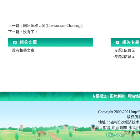
- Moved "number of search threads" from preferences to UCI en
- Syzygy endgame tablebases
- Added configurable button action to change UCI options.
- Free, GPLv3
- At least Android 3.0 required.
Source code is available from my web page.
The following permissions are used:
上一篇：
国际象棋大师(Chessmaster Challenge)
Modify/delete SD card contents
下一篇：没有了！
To save games to SD card
Full internet access
相关文章
相关专题
To optionally communicate with network chess engines
·没有相关文章
·专题1信息无
Control vibrator
·专题2信息无
To optionally vibrate after computer makes a move
DroidFish是非常强的鳕鱼干的国际象棋引擎的一个Andr
的图形用户界面。
产品特点：
- 打开的书：内置，多语种，CTG
- 时钟
专题报道
|
图片新闻
|
网站地
- 分析模式
- 两个游戏模式
- 编辑板
Copyright 2009-2021 http:
版权所
- PGN导入/导出/编辑
地址：湖南长沙经济技术开
- 分/环保署进口
电话：0731-84931998
湘ICP
- 可调棋力
页面执行时
- 一键移动