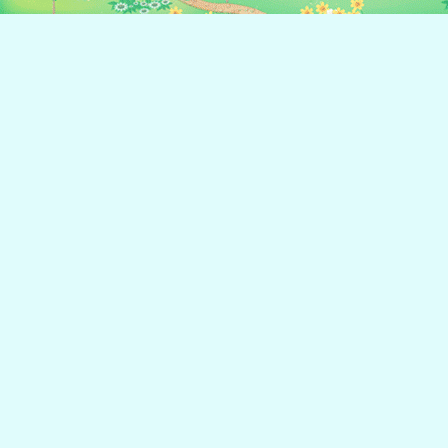
- 眼罩模式
- 颜色主题
- 动画动作
- SCID DB支持使用“SCID在路上”
- 高度可配置
- 第三方UCI引擎
- 可配置的UCI引擎选项
- 支持“开放式交流”引擎的应用程序，如纹元和科莫多8。
- 海鸥残局tablebases
- 合冲模残局tablebases
- 自由，GPLv3的
源代码可以从我的网页。
下面的权限用于：
修改/删除SD卡的内容
要保存游戏到SD卡
完整的互联网接入
要有选择地与网络棋牌引擎通信
控制振动器
要有选择地震动计算机发出的举动后，