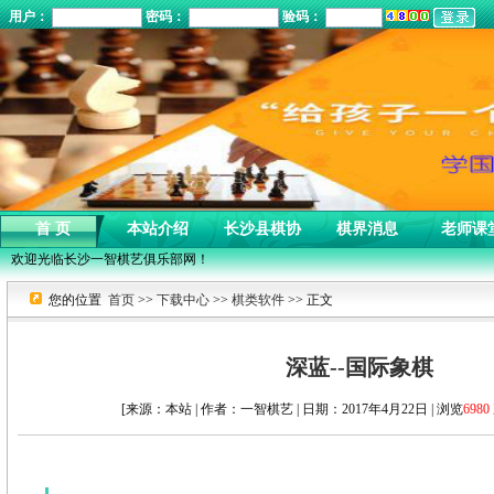
用户：
密码：
验码：
首 页
本站介绍
长沙县棋协
棋界消息
老师课
欢迎光临长沙一智棋艺俱乐部网！
您的位置
首页
>>
下载中心
>>
棋类软件
>> 正文
深蓝--国际象棋
[来源：本站 | 作者：一智棋艺 | 日期：2017年4月22日 | 浏览
6980